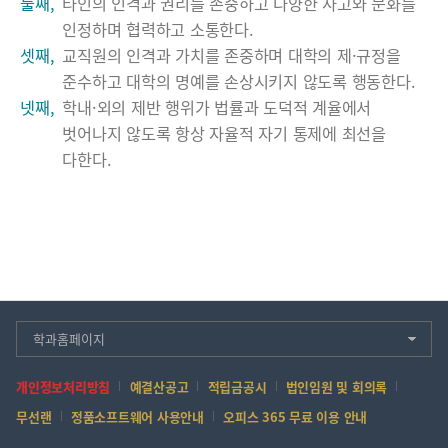
둘째,
타인의 인격과 권리를 존중하고 다양한 사고와 문화를
인정하며 협력하고 소통한다.
셋째,
교직원의 인격과 가치를 존중하며 대학의 제·규정을
준수하고 대학의 명예를 손상시키지 않도록 행동한다.
넷째,
학내·외의 제반 행위가 법률과 도덕적 계율에서
벗어나지 않도록 항상 자율적 자기 통제에 최선을
다한다.
학과홈페이지
개인정보처리방침
예결산공고
적립금공시
법인임원 및 회의록
무선랜
정품소프트웨어 사용안내
오피스 365 무료 이용 안내